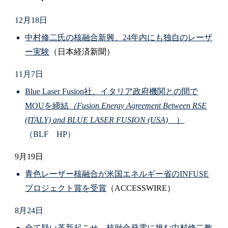
12月18日
中村修二氏の核融合新興、24年内にも独自のレーザ
ー実験
（日本経済新聞）
11月7日
Blue Laser Fusion社、イタリア政府機関との間で
MOUを締結
（Fusion Energy Agreement Between RSE
(ITALY) and BLUE LASER FUSION (USA)
）
（BLF HP）
9月19日
青色レーザー核融合が米国エネルギー省のINFUSE
プロジェクト賞を受賞
（ACCESSWIRE）
8月24日
全て疑い革新起こせ 核融合発電に挑む中村修二教