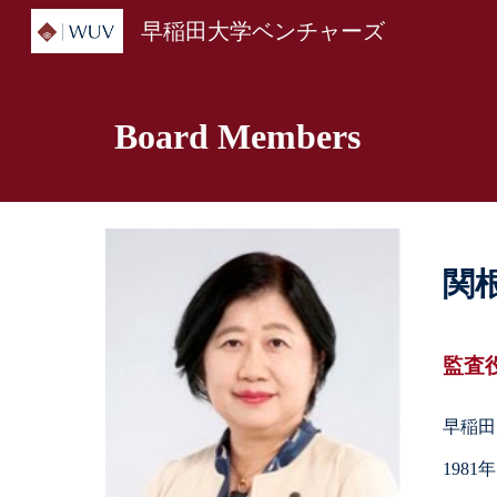
早稲田大学ベンチャーズ
Sk
Board
Members
関根
監査
早稲田
198